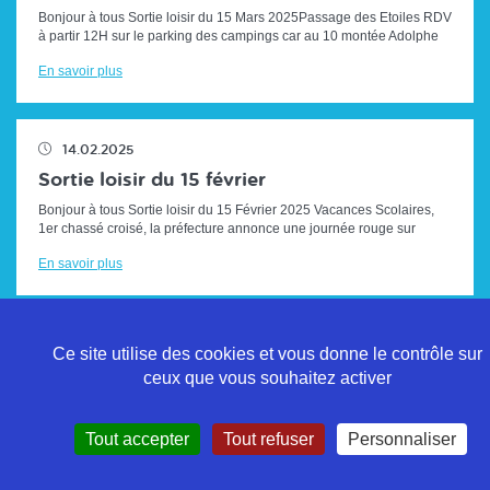
Bonjour à tous Sortie loisir du 15 Mars 2025Passage des Etoiles RDV
à partir 12H sur le parking des campings car au 10 montée Adolphe
HUGUES (...
En savoir plus
14.02.2025
Sortie loisir du 15 février
Bonjour à tous Sortie loisir du 15 Février 2025 Vacances Scolaires,
1er chassé croisé, la préfecture annonce une journée rouge sur
les routes...
En savoir plus
Ce site utilise des cookies et vous donne le contrôle sur
ceux que vous souhaitez activer
Politique de confidentialité
Tout accepter
Tout refuser
Personnaliser
Mentions légales
Contact