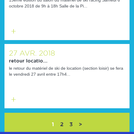
13ème édition du salon du matériel de ski racing Samedi 6
octobre 2018 de 9h à 18h Salle de la Pi...
En
savoir
plus
27
AVR.
2018
retour locatio...
le retour du matériel de ski de location (section loisir) se fera
le vendredi 27 avril entre 17h4...
En
savoir
plus
(current)
1
2
3
>