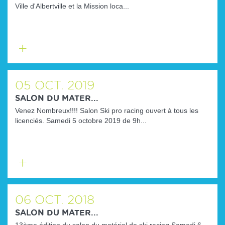
Ville d'Albertville et la Mission loca...
En
savoir
plus
05
OCT.
2019
SALON DU MATER...
Venez Nombreux!!!! Salon Ski pro racing ouvert à tous les
licenciés. Samedi 5 octobre 2019 de 9h...
En
savoir
plus
06
OCT.
2018
SALON DU MATER...