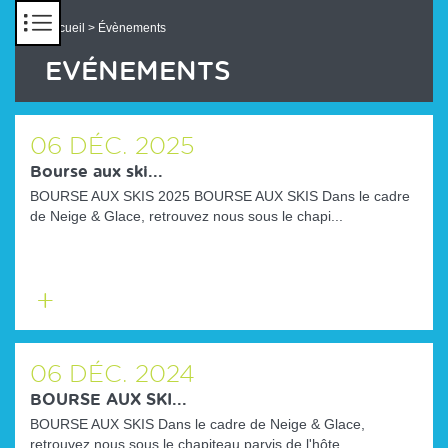
Panneau de gestion des cookies
Accueil
> Évènements
EVÉNEMENTS
06
DÉC.
2025
Bourse aux ski...
BOURSE AUX SKIS 2025 BOURSE AUX SKIS Dans le cadre
de Neige & Glace, retrouvez nous sous le chapi...
En
savoir
plus
06
DÉC.
2024
BOURSE AUX SKI...
BOURSE AUX SKIS Dans le cadre de Neige & Glace,
retrouvez nous sous le chapiteau parvis de l'hôte...