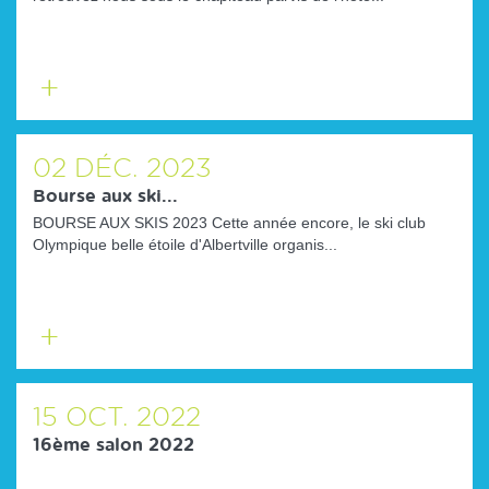
En
savoir
plus
02
DÉC.
2023
Bourse aux ski...
BOURSE AUX SKIS 2023 Cette année encore, le ski club
Olympique belle étoile d'Albertville organis...
En
savoir
plus
15
OCT.
2022
16ème salon 2022