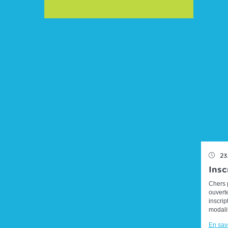
23
Insc
Chers p
ouverte
inscri
modalité
En savo