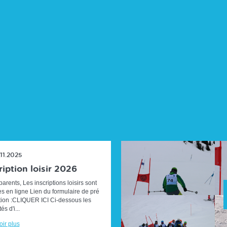
.11.2025
ription loisir 2026
arents, Les inscriptions loisirs sont
s en ligne Lien du formulaire de pré
ption :CLIQUER ICI Ci-dessous les
s d'i...
ir plus