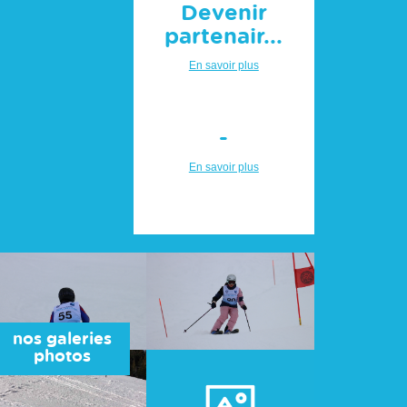
Devenir
partenair...
En savoir plus
-
En savoir plus
nos galeries
photos