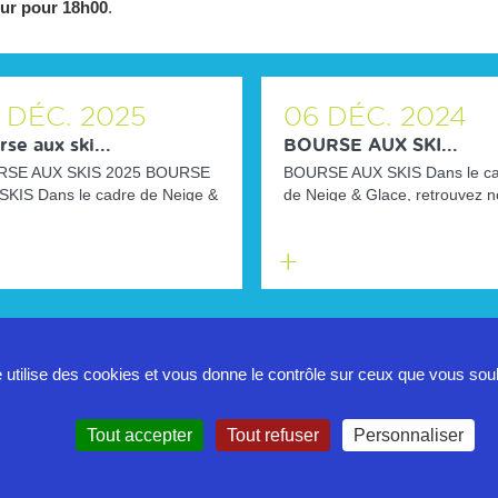
ur pour 18h00
.
DÉC.
2025
06
DÉC.
2024
se aux ski...
BOURSE AUX SKI...
SE AUX SKIS 2025 BOURSE
BOURSE AUX SKIS Dans le c
SKIS Dans le cadre de Neige &
de Neige & Glace, retrouvez 
, retrouvez nous sous le
sous le chapiteau parvis de l'hô
...
En
savoir
plus
e utilise des cookies et vous donne le contrôle sur ceux que vous sou
Politique de confidentialité
Tout accepter
Tout refuser
Personnaliser
Mentions légales
Contact