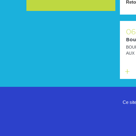
Reto
06
Bour
BOUR
AUX 
Glace
chapi
En
savoir
plus
Ce sit