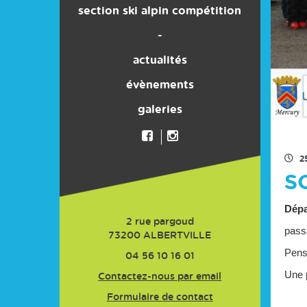
section ski alpin compétition
son histoire
-
actualités
évènements
galeries
2
S
Dépa
2 rue pargoud
passa
73200
ALBERTVILLE
Pens
04 56 10 16 01
Une p
Contactez-nous par email
Formulaire de contact