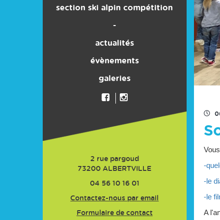
section ski alpin compétition
son histoire
-
actualités
évènements
galeries
0
So
Vous 
2 rue pargoud
-que
73200
ALBERTVILLE
-le d
04 56 10 16 01
-le f
Contactez-nous par email
A l'a
Formulaire de contact