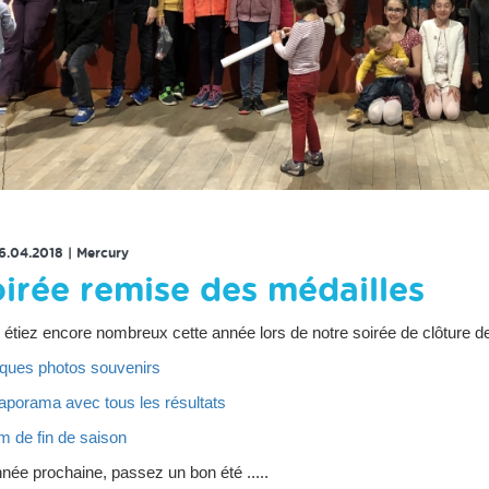
RETOUR À LA LISTE DES ÉVENEMENTS
6.04.2018
|
Mercury
irée remise des médailles
étiez encore nombreux cette année lors de notre soirée de clôture d
lques photos souvenirs
iaporama avec tous les résultats
ilm de fin de saison
nnée prochaine, passez un bon été .....