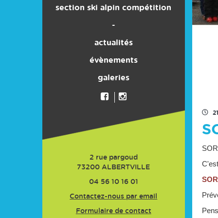
section ski alpin compétition
son histoire
-
actualités
évènements
galeries
2
S
SORT
2 rue pargoud
C'est
73200
ALBERTVILLE
SOR
04 56 10 16 01
Prévo
Contactez-nous par email
Pense
Formulaire de contact