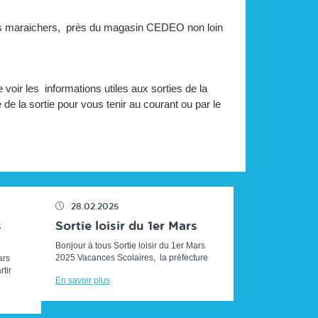
des maraichers, près du magasin CEDEO non loin
voir les informations utiles aux sorties de la
 de la sortie pour vous tenir au courant ou par le
28.02.2025
s
Sortie loisir du 1er Mars
Bonjour à tous Sortie loisir du 1er Mars
2025 Vacances Scolaires, la préfecture
ars
annonce une journée rouge sur les routes
tir
En savoir plus
demain, soyez...
r au