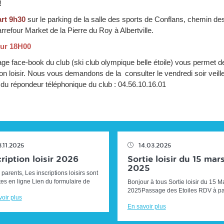
!
rt 9h30
sur le parking de la salle des sports de Conflans, chemin 
rrefour Market de la Pierre du Roy à Albertville.
ur 18H00
ge face-book du club (ski club olympique belle étoile) vous permet de 
on loisir. Nous vous demandons de la consulter le vendredi soir veille
 du répondeur téléphonique du club : 04.56.10.16.01
3.11.2025
14.03.2025
ription loisir 2026
Sortie loisir du 15 mar
2025
parents, Les inscriptions loisirs sont
es en ligne Lien du formulaire de
Bonjour à tous Sortie loisir du 15 M
nscription :CLIQUER ICI Ci-dessous
2025Passage des Etoiles RDV à par
oir plus
dalités d'i...
12H sur le parking des campings ca
En savoir plus
10 montée Adolphe HUGUES (...