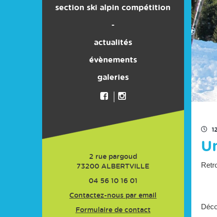
section ski alpin compétition
son histoire
-
actualités
évènements
galeries
1
Un
2 rue pargoud
Retro
73200
ALBERTVILLE
04 56 10 16 01
Contactez-nous par email
Déco
Formulaire de contact