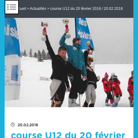
Panneau de gestion des cookies
Accueil
>
Actualités
> course U12 du 20 février 2016 / 20.02.2016
RETOUR À LA LISTE DES ACTUS
20.02.2016
course U12 du 20 février