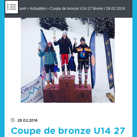
Panneau de gestion des cookies
Accueil
>
Actualités
> Coupe de bronze U14 27 février / 28.02.2016
RETOUR À LA LISTE DES ACTUS
28.02.2016
Coupe de bronze U14 27