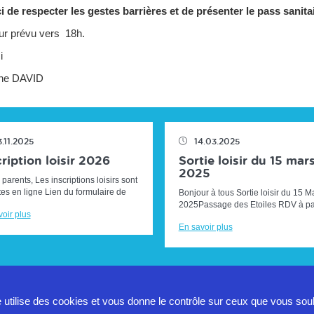
i de respecter les gestes barrières et de présenter le pass sanita
ur prévu vers 18h.
i
ne DAVID
3.11.2025
14.03.2025
ription loisir 2026
Sortie loisir du 15 mar
2025
parents, Les inscriptions loisirs sont
es en ligne Lien du formulaire de
Bonjour à tous Sortie loisir du 15 M
nscription :CLIQUER ICI Ci-dessous
2025Passage des Etoiles RDV à par
oir plus
dalités d'i...
12H sur le parking des campings ca
En savoir plus
10 montée Adolphe HUGUES (...
e utilise des cookies et vous donne le contrôle sur ceux que vous sou