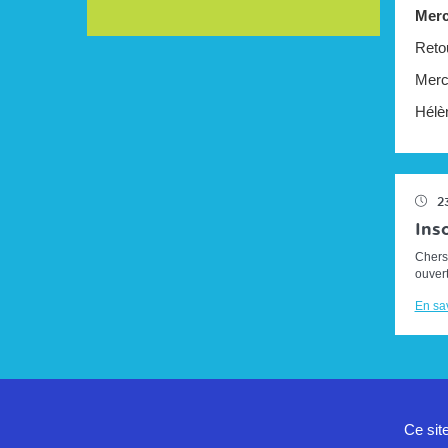
Merc
Reto
Merc
Hélè
2
Insc
Chers 
ouvert
pré i
En sav
les mo
Ce sit