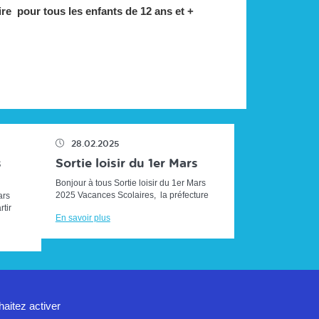
ire pour tous les enfants de 12 ans et +
28.02.2025
s
Sortie loisir du 1er Mars
Bonjour à tous Sortie loisir du 1er Mars
2025 Vacances Scolaires, la préfecture
ars
annonce une journée rouge sur les routes
tir
En savoir plus
demain, soyez...
r au
haitez activer