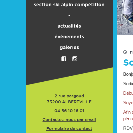
section ski alpin compétition
son histoire
-
actualités
évènements
galeries
1
So
Bonj
Sorti
Débu
2 rue pargoud
Soyez
73200
ALBERTVILLE
04 56 10 16 01
Afin 
pério
Contactez-nous par email
RDV 
Formulaire de contact