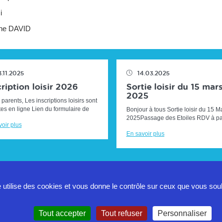
i
ne DAVID
3.11.2025
14.03.2025
ription loisir 2026
Sortie loisir du 15 mar
2025
parents, Les inscriptions loisirs sont
es en ligne Lien du formulaire de
Bonjour à tous Sortie loisir du 15 M
nscription :CLIQUER ICI Ci-dessous
2025Passage des Etoiles RDV à par
oir plus
dalités d'i...
12H sur le parking des campings ca
En savoir plus
10 montée Adolphe HUGUES (...
e utilise des cookies et vous donne le contrôle sur ceux que vous sou
Politique de confidentialité
Tout accepter
Tout refuser
Personnaliser
Mentions légales