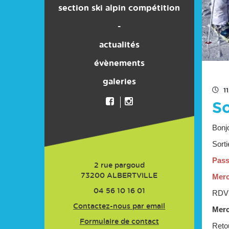
section ski alpin compétition
son histoire
-
actualités
évènements
galeries
1
So
Bonj
Sorti
Pass
2 rue pargoud
Merc
73200
ALBERTVILLE
04 56 10 16 01
RDV 
Contactez-nous par email
Merc
Formulaire de contact
Reto