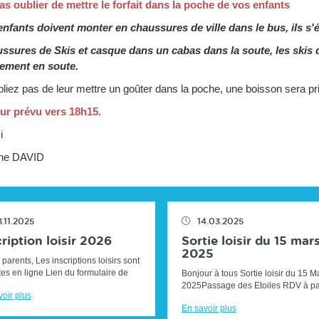
as oublier de mettre le forfait dans la poche de vos enfants
enfants doivent monter en chaussures de ville dans le bus, ils s'
ssures de Skis et casque dans un cabas dans la soute, les skis do
ement en soute.
liez pas de leur mettre un goûter dans la poche, une boisson sera pri
ur prévu vers 18h15.
i
ne DAVID
3.11.2025
14.03.2025
ription loisir 2026
Sortie loisir du 15 mar
2025
parents, Les inscriptions loisirs sont
es en ligne Lien du formulaire de
Bonjour à tous Sortie loisir du 15 M
nscription :CLIQUER ICI Ci-dessous
2025Passage des Etoiles RDV à par
oir plus
dalités d'i...
12H sur le parking des campings ca
En savoir plus
10 montée Adolphe HUGUES (...