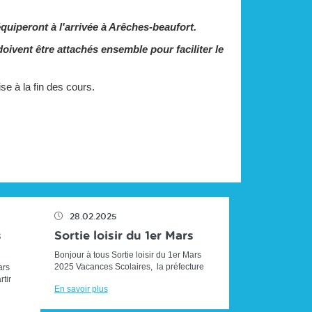
équiperont à l'arrivée à Arêches-beaufort.
ivent être attachés ensemble pour faciliter le
se à la fin des cours.
28.02.2025
s
Sortie loisir du 1er Mars
Bonjour à tous Sortie loisir du 1er Mars
2025 Vacances Scolaires, la préfecture
ars
annonce une journée rouge sur les routes
tir
En savoir plus
demain, soyez...
r au