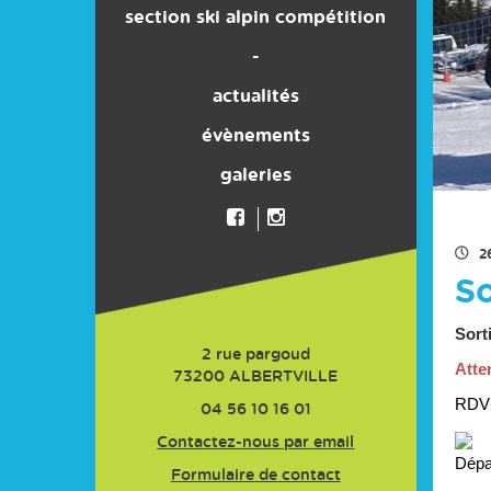
section ski alpin compétition
son histoire
-
actualités
évènements
galeries
2
So
Sorti
2 rue pargoud
Atte
73200
ALBERTVILLE
RDV 
04 56 10 16 01
Contactez-nous par email
Dépa
Formulaire de contact